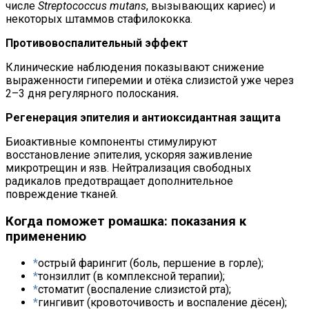
числе
Streptococcus mutans
, вызывающих кариес) и
некоторых штаммов стафилококка.
Противовоспалительный эффект
Клинические наблюдения показывают снижение
выраженности гиперемии и отёка слизистой уже через
2–3 дня регулярного полоскания
.
Регенерация эпителия и антиоксидантная защита
Биоактивные компоненты стимулируют
восстановление эпителия, ускоряя заживление
микротрещин и язв. Нейтрализация свободных
радикалов предотвращает дополнительное
повреждение тканей.
Когда поможет ромашка: показания к
применению
острый фарингит (боль, першение в горле);
тонзиллит (в комплексной терапии);
стоматит (воспаление слизистой рта);
гингивит (кровоточивость и воспаление дёсен);