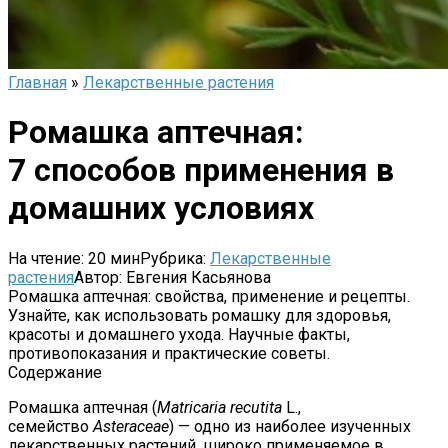
Главная
»
Лекарственные растения
Ромашка аптечная:
7 способов применения в
домашних условиях
На чтение:
20 мин
Рубрика:
Лекарственные
растения
Автор:
Евгения Касьянова
Ромашка аптечная: свойства, применение и рецепты.
Узнайте, как использовать ромашку для здоровья,
красоты и домашнего ухода. Научные факты,
противопоказания и практические советы.
Содержание
Ромашка аптечная (
Matricaria recutita
L.,
семейство
Asteraceae
) — одно из наиболее изученных
лекарственных растений, широко применяемое в