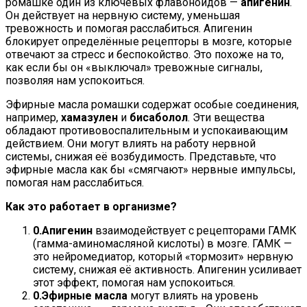
ромашке один из ключевых флавоноидов —
апигенин
.
Он действует на нервную систему, уменьшая
тревожность и помогая расслабиться. Апигенин
блокирует определённые рецепторы в мозге, которые
отвечают за стресс и беспокойство. Это похоже на то,
как если бы он «выключал» тревожные сигналы,
позволяя нам успокоиться.
Эфирные масла ромашки содержат особые соединения,
например,
хамазулен
и
бисаболол
. Эти вещества
обладают противовоспалительным и успокаивающим
действием. Они могут влиять на работу нервной
системы, снижая её возбудимость. Представьте, что
эфирные масла как бы «смягчают» нервные импульсы,
помогая нам расслабиться.
Как это работает в организме?
Апигенин
взаимодействует с рецепторами ГАМК
(гамма-аминомасляной кислоты) в мозге. ГАМК —
это нейромедиатор, который «тормозит» нервную
систему, снижая её активность. Апигенин усиливает
этот эффект, помогая нам успокоиться.
Эфирные масла
могут влиять на уровень