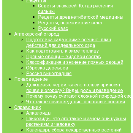
Рецепты
Советы знахарей. Когда растения
сильны
Рецепты древнетибетской медицины
Рецепты, пережившие века
Русский квас
Аптекарский огород
Подготовка сада к зиме осенью: план
действий для идеального сада
Как подготовить к зиме теплицу
Пряные овощи – видовой состав
Классификация и значение пряных овощей
Обрезка деревьев
Россия виноградная
Почвоведение
Дождевые черви: какую пользу приносят
почве и огороду? Виды, роль и разведение
Почему почву считают сложной природной сист
Что такое почвоведение: основные понятия
Справочник
Алкалоиды
Гликозиды: что это такое и зачем они нужны
растениям и человеку
Календарь сбора лекарственных растений