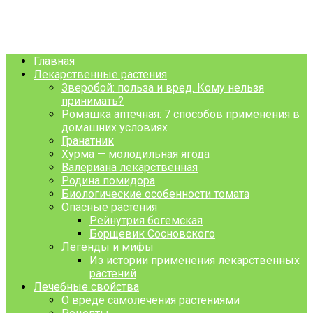
Перейти
Аптекарский сад
к
Лечебные свойства растений.
контенту
Главная
Лекарственные растения
Зверобой: польза и вред. Кому нельзя
принимать?
Ромашка аптечная: 7 способов применения в
домашних условиях
Гранатник
Хурма — молодильная ягода
Валериана лекарственная
Родина помидора
Биологические особенности томата
Опасные растения
Рейнутрия богемская
Борщевик Сосновского
Легенды и мифы
Из истории применения лекарственных
растений
Лечебные свойства
О вреде самолечения растениями