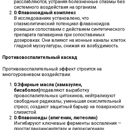
расслабляются, устраняя болезненные спазмы без
системного воздействия на организм.
Флавоноидный комплекс
В исследованиях установлено, что
спазмолитический потенциал флавоноидов
ромашки сопоставим с действием синтетического
препарата папаверина при сопоставимых
дозировках. Они влияют на ионные каналы клеток
гладкой мускулатуры, снижая их возбудимость.
Противовоспалительный каскад
Противовоспалительный эффект строится на
многоуровневом воздействии:
Эфирные масла (хамазулен,
бисаболол)
подавляют выработку
провоспалительных цитокинов; нейтрализуют
свободные радикалы, уменьшая окислительный
стресс; создают защитный барьер на поверхности
слизистой.
Флавоноиды (апигенин, лютеолин)
Ингибируют ключевые ферменты воспаления —
простагландинсинтетазу и липоксигеназу,