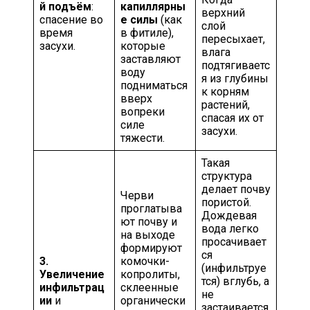
й подъём
:
капиллярны
верхний
спасение во
е силы
(как
слой
время
в фитиле),
пересыхает,
засухи.
которые
влага
заставляют
подтягиваетс
воду
я из глубины
подниматься
к корням
вверх
растений,
вопреки
спасая их от
силе
засухи.
тяжести.
Такая
структура
делает почву
Черви
пористой.
проглатыва
Дождевая
ют почву и
вода легко
на выходе
просачивает
формируют
ся
3.
комочки-
(инфильтруе
Увеличение
копролиты,
тся) вглубь, а
инфильтрац
склеенные
не
ии
и
органически
застаивается