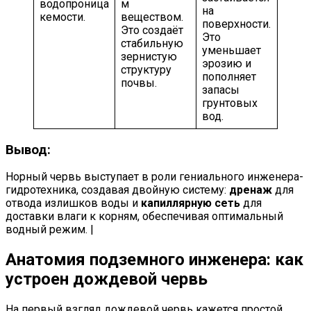
водопроница
м
на
кемости.
веществом.
поверхности.
Это создаёт
Это
стабильную
уменьшает
зернистую
эрозию и
структуру
пополняет
почвы.
запасы
грунтовых
вод.
Вывод:
Норный червь выступает в роли гениального инженера-
гидротехника, создавая двойную систему:
дренаж
для
отвода излишков воды и
капиллярную сеть
для
доставки влаги к корням, обеспечивая оптимальный
водный режим. |
Анатомия подземного инженера: как
устроен дождевой червь
На первый взгляд дождевой червь кажется простой