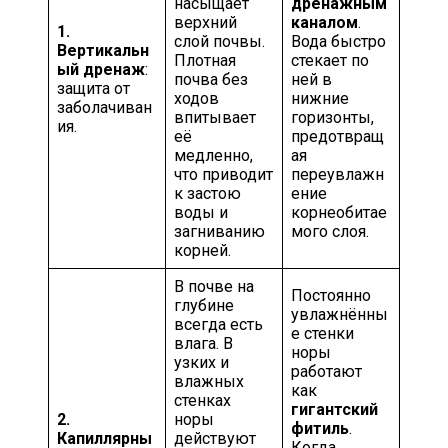
насыщает
дренажным
верхний
каналом
.
1.
слой почвы.
Вода быстро
Вертикальн
Плотная
стекает по
ый дренаж
:
почва без
ней в
защита от
ходов
нижние
заболачиван
впитывает
горизонты,
ия.
её
предотвращ
медленно,
ая
что приводит
переувлажн
к застою
ение
воды и
корнеобитае
загниванию
мого слоя.
корней.
В почве на
Постоянно
глубине
увлажнённы
всегда есть
е стенки
влага. В
норы
узких и
работают
влажных
как
стенках
гигантский
2.
норы
фитиль
.
Капиллярны
действуют
Когда