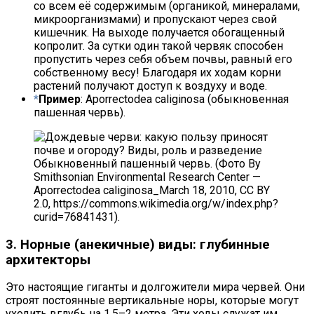
со всем её содержимым (органикой, минералами,
микроорганизмами) и пропускают через свой
кишечник. На выходе получается обогащенный
копролит. За сутки один такой червяк способен
пропустить через себя объем почвы, равный его
собственному весу! Благодаря их ходам корни
растений получают доступ к воздуху и воде.
Пример
: Aporrectodea caliginosa (обыкновенная
пашенная червь).
Обыкновенный пашенный червь. (Фото By
Smithsonian Environmental Research Center —
Aporrectodea caliginosa_March 18, 2010, CC BY
2.0, https://commons.wikimedia.org/w/index.php?
curid=76841431).
3. Норные (анекичные) виды: глубинные
архитекторы
Это настоящие гиганты и долгожители мира червей. Они
строят постоянные вертикальные норы, которые могут
уходить вглубь на 1,5–2 метра. Эти ходы служат им