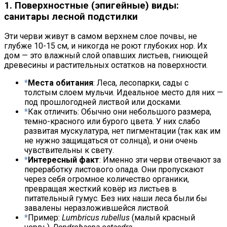
1. Поверхностные (эпигейные) виды:
санитары лесной подстилки
Эти черви живут в самом верхнем слое почвы, не
глубже 10-15 см, и никогда не роют глубоких нор. Их
дом — это влажный слой опавших листьев, гниющей
древесины и растительных остатков на поверхности.
Места обитания
: Леса, лесопарки, сады с
толстым слоем мульчи. Идеальное место для них —
под прошлогодней листвой или досками.
Как отличить: Обычно они небольшого размера,
темно-красного или бурого цвета. У них слабо
развитая мускулатура, нет пигментации (так как им
не нужно защищаться от солнца), и они очень
чувствительны к свету.
Интересный факт
: Именно эти черви отвечают за
переработку листового опада. Они пропускают
через себя огромное количество органики,
превращая жесткий ковёр из листьев в
питательный гумус. Без них наши леса были бы
завалены неразложившейся листвой.
Пример:
Lumbricus rubellus
(малый красный