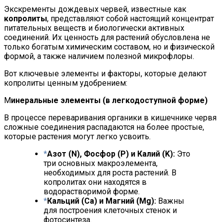
Экскременты дождевых червей, известные как
копролиты
, представляют собой настоящий концентрат
питательных веществ и биологически активных
соединений. Их ценность для растений обусловлена не
только богатым химическим составом, но и физической
формой, а также наличием полезной микрофлоры.
Вот ключевые элементы и факторы, которые делают
копролиты ценным удобрением:
М
инеральные элементы (в легкодоступной форме)
В процессе переваривания органики в кишечнике червя
сложные соединения распадаются на более простые,
которые растения могут легко усвоить.
Азот (N), Фосфор (P) и Калий (K):
Это
три основных макроэлемента,
необходимых для роста растений. В
копролитах они находятся в
водорастворимой форме.
Кальций (Ca) и Магний (Mg):
Важны
для построения клеточных стенок и
фотосинтеза.