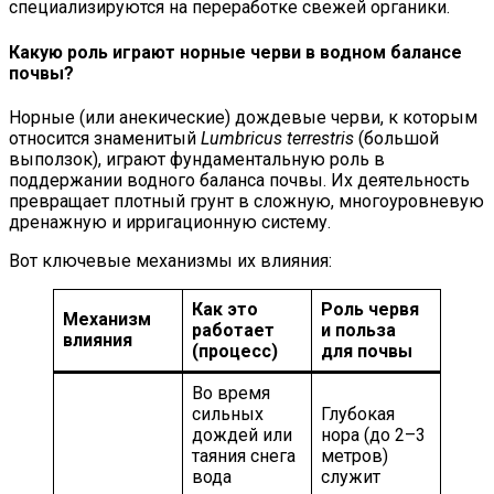
специализируются на переработке свежей органики.
Какую роль играют норные черви в водном балансе
почвы?
Норные (или анекические) дождевые черви, к которым
относится знаменитый
Lumbricus terrestris
(большой
выползок), играют фундаментальную роль в
поддержании водного баланса почвы. Их деятельность
превращает плотный грунт в сложную, многоуровневую
дренажную и ирригационную систему.
Вот ключевые механизмы их влияния:
Как это
Роль червя
Механизм
работает
и польза
влияния
(процесс)
для почвы
Во время
сильных
Глубокая
дождей или
нора (до 2–3
таяния снега
метров)
вода
служит