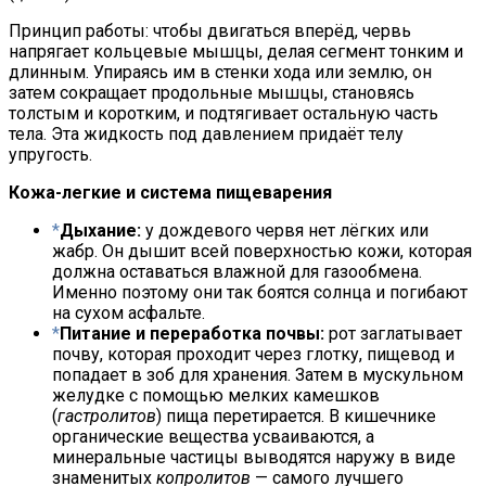
Принцип работы: чтобы двигаться вперёд, червь
напрягает кольцевые мышцы, делая сегмент тонким и
длинным. Упираясь им в стенки хода или землю, он
затем сокращает продольные мышцы, становясь
толстым и коротким, и подтягивает остальную часть
тела. Эта жидкость под давлением придаёт телу
упругость.
Кожа-легкие и система пищеварения
Дыхание:
у дождевого червя нет лёгких или
жабр. Он дышит всей поверхностью кожи, которая
должна оставаться влажной для газообмена.
Именно поэтому они так боятся солнца и погибают
на сухом асфальте.
Питание и переработка почвы:
рот заглатывает
почву, которая проходит через глотку, пищевод и
попадает в зоб для хранения. Затем в мускульном
желудке с помощью мелких камешков
(
гастролитов
) пища перетирается. В кишечнике
органические вещества усваиваются, а
минеральные частицы выводятся наружу в виде
знаменитых
копролитов
— самого лучшего