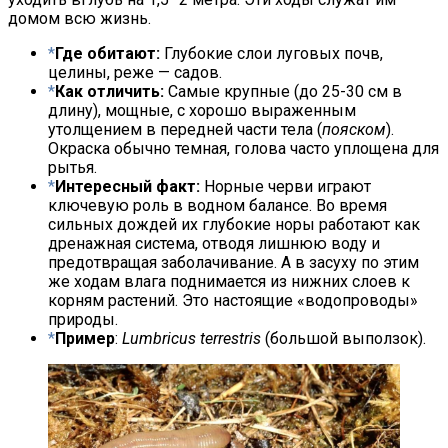
домом всю жизнь.
Где обитают:
Глубокие слои луговых почв,
целины, реже — садов.
Как отличить:
Самые крупные (до 25-30 см в
длину), мощные, с хорошо выраженным
утолщением в передней части тела (
пояском
).
Окраска обычно темная, голова часто уплощена для
рытья.
Интересный факт:
Норные черви играют
ключевую роль в водном балансе. Во время
сильных дождей их глубокие норы работают как
дренажная система, отводя лишнюю воду и
предотвращая заболачивание. А в засуху по этим
же ходам влага поднимается из нижних слоев к
корням растений. Это настоящие «водопроводы»
природы.
Пример
:
Lumbricus terrestris
(большой выползок).