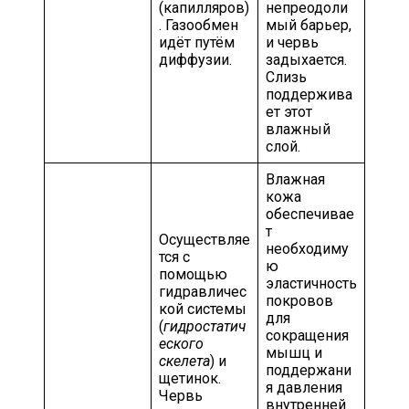
(капилляров)
непреодоли
. Газообмен
мый барьер,
идёт путём
и червь
диффузии.
задыхается.
Слизь
поддержива
ет этот
влажный
слой.
Влажная
кожа
обеспечивае
т
Осуществляе
необходиму
тся с
ю
помощью
эластичность
гидравличес
покровов
кой системы
для
(
гидростатич
сокращения
еского
мышц и
скелета
) и
поддержани
щетинок.
я давления
Червь
внутренней