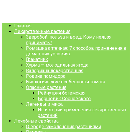
Перейти
Аптекарский сад
к
Лечебные свойства растений.
контенту
Главная
Лекарственные растения
Зверобой: польза и вред. Кому нельзя
принимать?
Ромашка аптечная: 7 способов применения в
домашних условиях
Гранатник
Хурма — молодильная ягода
Валериана лекарственная
Родина помидора
Биологические особенности томата
Опасные растения
Рейнутрия богемская
Борщевик Сосновского
Легенды и мифы
Из истории применения лекарственных
растений
Лечебные свойства
О вреде самолечения растениями