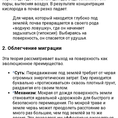
поры, вытесняя воздух. В результате концентрация
кислорода в почве резко падает.
Для червя, который находится глубоко под
землёй, почва превращается в своего рода
«водную ловушку», где он начинает
задыхаться (
гипоксия
). Выбираясь на
поверхность, он спасается от удушья.
2. Облегчение миграции
Эта теория рассматривает выход на поверхность как
эволюционное преимущество.
Суть:
Передвижение под землёй требует от червя
огромных энергетических затрат. Ему приходится
буквально «протискиваться» сквозь плотный грунт,
раздвигая его своим телом.
Механизм:
Мокрая от дождя поверхность земли
становится идеальной «дорожкой» для быстрого и
безопасного перемещения. По мокрой траве и
земле червь может преодолеть расстояние во
много раз большее, чем под землёй за то же
время. Это позволяет им эффективно расселяться,