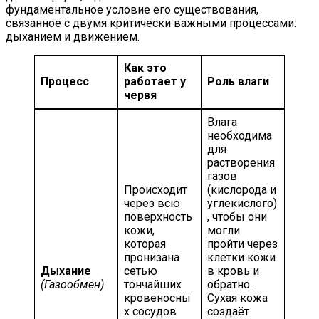
фундаментальное условие его существования,
связанное с двумя критически важными процессами:
дыханием и движением.
Как это
Процесс
работает у
Роль влаги
червя
Влага
необходима
для
растворения
газов
Происходит
(кислорода и
через всю
углекислого)
поверхность
, чтобы они
кожи,
могли
которая
пройти через
пронизана
клетки кожи
Дыхание
сетью
в кровь и
(Газообмен)
тончайших
обратно.
кровеносны
Сухая кожа
х сосудов
создаёт