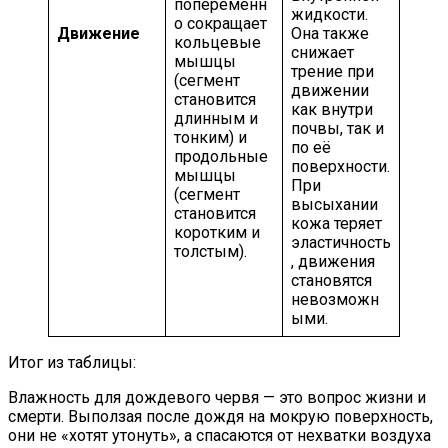
попеременн
жидкости.
о сокращает
Движение
Она также
кольцевые
снижает
мышцы
трение при
(сегмент
движении
становится
как внутри
длинным и
почвы, так и
тонким) и
по её
продольные
поверхности.
мышцы
При
(сегмент
высыхании
становится
кожа теряет
коротким и
эластичность
толстым).
, движения
становятся
невозможн
ыми.
Итог из таблицы:
Влажность для дождевого червя — это вопрос жизни и
смерти. Выползая после дождя на мокрую поверхность,
они не «хотят утонуть», а спасаются от нехватки воздуха