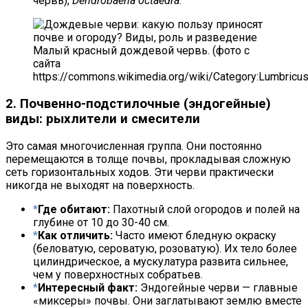
червь),
Dendrobaena octaedra
.
Малый красный дождевой червь. (фото с
сайта
https://commons.wikimedia.org/wiki/Category:Lumbricus_
2. Почвенно-подстилочные (эндогейные)
виды: рыхлители и смесители
Это самая многочисленная группа. Они постоянно
перемещаются в толще почвы, прокладывая сложную
сеть горизонтальных ходов. Эти черви практически
никогда не выходят на поверхность.
Где обитают:
Пахотный слой огородов и полей на
глубине от 10 до 30-40 см.
Как отличить:
Часто имеют бледную окраску
(беловатую, сероватую, розоватую). Их тело более
цилиндрическое, а мускулатура развита сильнее,
чем у поверхностных собратьев.
Интересный факт:
Эндогейные черви — главные
«миксеры» почвы. Они заглатывают землю вместе